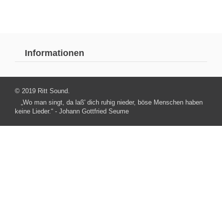
Informationen
© 2019 Ritt Sound.
„Wo man singt, da laß' dich ruhig nieder, böse Menschen haben
keine Lieder.“ - Johann Gottfried Seume