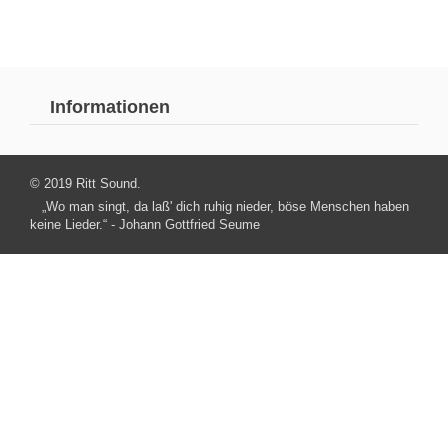
Informationen
© 2019 Ritt Sound.
„Wo man singt, da laß' dich ruhig nieder, böse Menschen haben
keine Lieder.“ - Johann Gottfried Seume