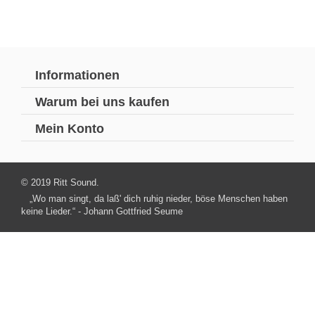
Informationen
Warum bei uns kaufen
Mein Konto
© 2019 Ritt Sound.
„Wo man singt, da laß' dich ruhig nieder, böse Menschen haben
keine Lieder.“ - Johann Gottfried Seume