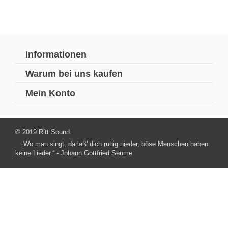
Informationen
Warum bei uns kaufen
Mein Konto
© 2019 Ritt Sound.
„Wo man singt, da laß' dich ruhig nieder, böse Menschen haben
keine Lieder.“ - Johann Gottfried Seume