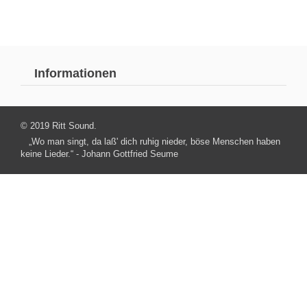
Informationen
© 2019 Ritt Sound.
„Wo man singt, da laß' dich ruhig nieder, böse Menschen haben
keine Lieder.“ - Johann Gottfried Seume