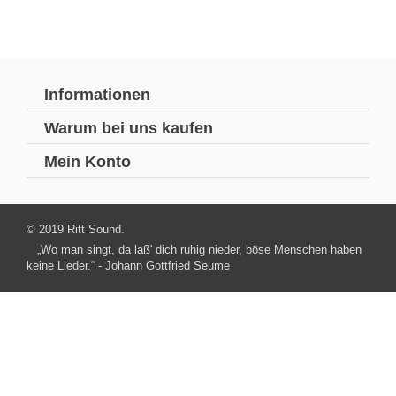
Informationen
Warum bei uns kaufen
Mein Konto
© 2019 Ritt Sound.
„Wo man singt, da laß' dich ruhig nieder, böse Menschen haben
keine Lieder.“ - Johann Gottfried Seume