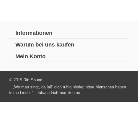
Informationen
Warum bei uns kaufen
Mein Konto
© 2019 Ritt Sound.
„Wo man singt, da laß' dich ruhig nieder, böse Menschen haben
keine Lieder.“ - Johann Gottfried Seume