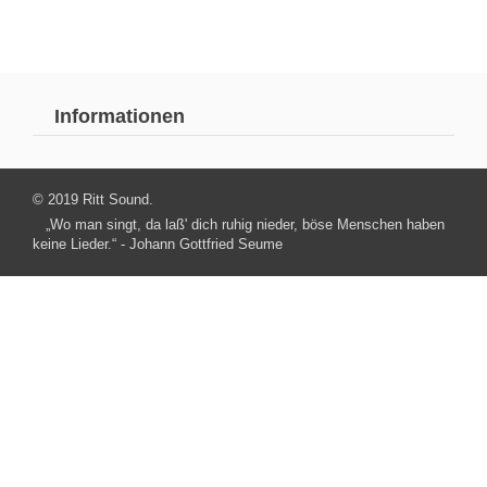
Informationen
© 2019 Ritt Sound.
„Wo man singt, da laß' dich ruhig nieder, böse Menschen haben
keine Lieder.“ - Johann Gottfried Seume