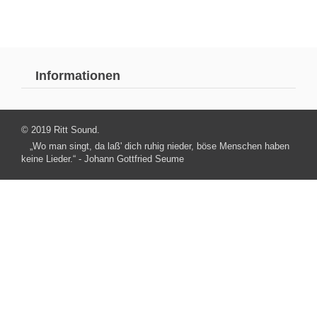
Informationen
© 2019 Ritt Sound.
„Wo man singt, da laß' dich ruhig nieder, böse Menschen haben
keine Lieder.“ - Johann Gottfried Seume