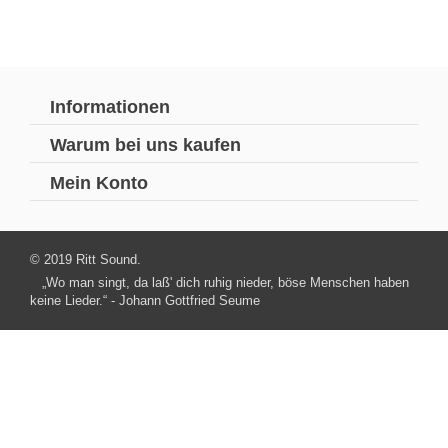
Informationen
Warum bei uns kaufen
Mein Konto
© 2019 Ritt Sound.
„Wo man singt, da laß' dich ruhig nieder, böse Menschen haben
keine Lieder.“ - Johann Gottfried Seume