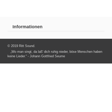
Informationen
© 2019 Ritt Sound.
„Wo man singt, da laß' dich ruhig nieder, böse Menschen haben
keine Lieder.“ - Johann Gottfried Seume