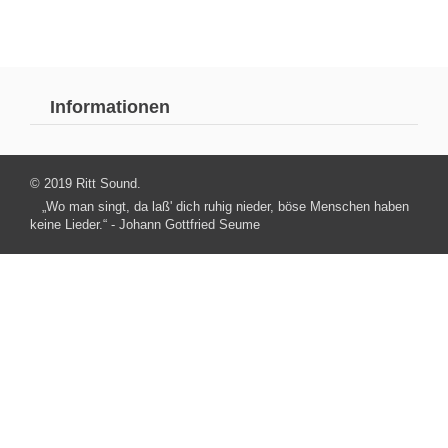
Informationen
© 2019 Ritt Sound.
„Wo man singt, da laß' dich ruhig nieder, böse Menschen haben
keine Lieder.“ - Johann Gottfried Seume