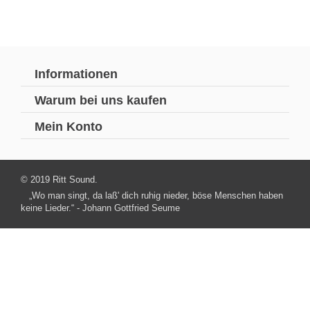
Informationen
Warum bei uns kaufen
Mein Konto
© 2019 Ritt Sound.
„Wo man singt, da laß' dich ruhig nieder, böse Menschen haben
keine Lieder.“ - Johann Gottfried Seume